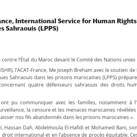
ce, International Service for Human Rights (
es Sahraouis (LPPS)
s contre l’État du Maroc devant le Comité des Nations unies
(ISHR), l’ACAT-France, Me Joseph Breham avec le soutien de
iques Sahraouis dans les prisons marocaines (LPPS) prépare
concernant quatre défenseurs sahraouis des droits huma
s ont pu communiquer avec les familles, notamment à l
urveillance, la censure et les menaces marocaines révélées 
s laisser nos fils abandonnés dans les prisons marocaines ».
 Hassan Dah, Abdelmoula El-Hafidi et Mohamed Bani, sont
 droit international et en l’absence de procès équitable. Ce