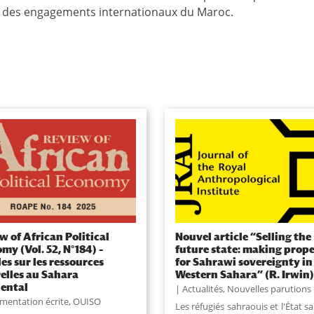
ion des engagements internationaux du Maroc.
w of African Political
Nouvel article “Selling the
my (Vol. 52, N°184) –
future state: making prop
les sur les ressources
for Sahrawi sovereignty in
elles au Sahara
Western Sahara” (R. Irwin)
ental
Actualités
,
Nouvelles parutions
mentation écrite
,
OUISO
Les réfugiés sahraouis et l'État s