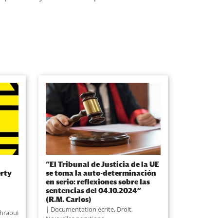
“El Tribunal de Justicia de la UE
erty
se toma la auto-determinación
en serio: reflexiones sobre las
sentencias del 04.10.2024”
(R.M. Carlos)
Documentation écrite
,
Droit
,
ahraoui