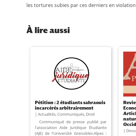
les tortures subies par ces derniers en violat
À
lire aussi
Pétition : 2 étudiants sahraouis
Revie
incarcérés arbitrairement
Econo
Artic
Actualités
,
Communiqués
,
Droit
natur
Communiqué de presse publié par
Occid
l'association Aide Juridique Étudiante
Docu
(AJE) de l'Université Grenobles-Alpes :