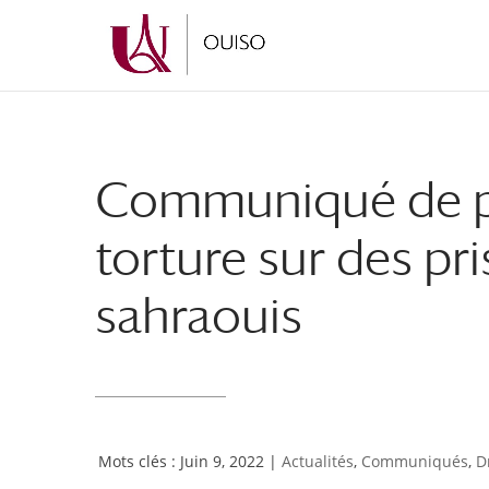
Aller
Aller
au
à
contenu
la
principal
navigation
Communiqué de pre
torture sur des pr
sahraouis
Juin 9, 2022
|
Actualités
,
Communiqués
,
D