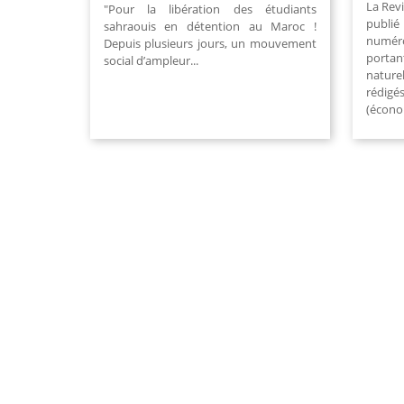
La Revi
"Pour la libération des étudiants
publié
sahraouis en détention au Maroc !
numér
Depuis plusieurs jours, un mouvement
portan
social d’ampleur...
natur
rédig
(économ