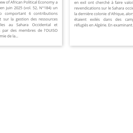
ew of African Political Economy a
en exil ont cherché à faire valoi
 en juin 2025 (vol. 52, N°184) un
revendications sur le Sahara occi
o comportant 6 contributions
la dernière colonie d'Afrique, alors
t sur la gestion des ressources
étaient exilés dans des ca
elles au Sahara Occidental et
réfugiés en Algérie. En examinant.
és par des membres de l'OUISO
ie de la...