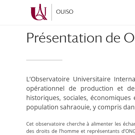
Aller
Aller
au
à
contenu
la
principal
navigation
Présentation de 
L’Observatoire Universitaire Inter
opérationnel de production et d
historiques, sociales, économiques 
population sahraouie, y compris dan
Cet observatoire cherche à alimenter les échan
des droits de l’homme et représentants d’ONG