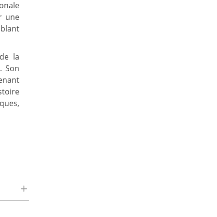
ionale
er une
blant
de la
. Son
tenant
stoire
iques,