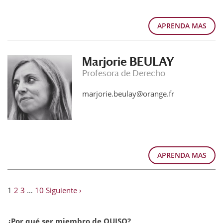
APRENDA MAS
Marjorie BEULAY
Profesora de Derecho
marjorie.beulay@orange.fr
APRENDA MAS
1
2
3
…
10
Siguiente ›
¿Por qué ser miembro de OUISO?