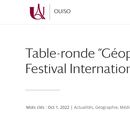
Aller
Aller
au
à
contenu
la
principal
navigation
Table-ronde “Géop
Festival Internati
Oct 1, 2022
|
Actualités
,
Géographie
,
Médi