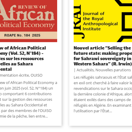
w of African Political
Nouvel article “Selling the
my (Vol. 52, N°184) –
future state: making prop
les sur les ressources
for Sahrawi sovereignty in
elles au Sahara
Western Sahara” (R. Irwin)
ental
Actualités
,
Nouvelles parutions
mentation écrite
,
OUISO
Les réfugiés sahraouis et l'État s
ew of African Political Economy a
en exil ont cherché à faire valoir l
en juin 2025 (vol. 52, N°184) un
revendications sur le Sahara occi
 comportant 6 contributions
la dernière colonie d'Afrique, alors
 sur la gestion des ressources
étaient exilés dans des camps de
les au Sahara Occidental et
réfugiés en Algérie. En examinant
s par des membres de l'OUISO
l'utilisation par l'État
...
ie de la pêche, lien entre...