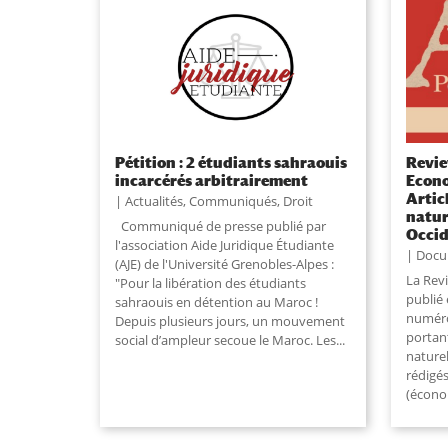
Pétition : 2 étudiants sahraouis
Revie
incarcérés arbitrairement
Econo
Artic
Actualités
,
Communiqués
,
Droit
natur
Communiqué de presse publié par
Occid
l'association Aide Juridique Étudiante
Docu
(AJE) de l'Université Grenobles-Alpes :
La Revi
"Pour la libération des étudiants
publié 
sahraouis en détention au Maroc !
numéro
Depuis plusieurs jours, un mouvement
portant
social d’ampleur secoue le Maroc. Les...
naturel
rédigé
(économ