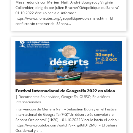
Mesa redonda con Meriem Naïli, André Bourgeot y Virginie
Collombier, dirigida por Julien Brachet“Géopolitique du Sahara” –
01.10.2022 Vinculo hacia el informe :
https://www.clionautes.org/geopolitique-du-sahara.html El
conflicto sin resolver del Sáhara...
Festival Internacional de Geografía 2022 en video
|
Documentación en vídeo
,
Geografía
,
OUISO
,
Relaciónes
internacionales
Intervención de Meriem Naïli y Sébastien Boulay en el Festival
Internacional de Geografía (FIG)“Un désert très convoité : le
Sahara Occidental” (1h20) – 01.10.2022 Vinculo hacia el video :
https://www.youtube.com/watch?v=x_gd6fDTZM0 « El Sáhara
Occidental y el...