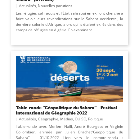
Actualités
,
Nouvelles parutions
Les réfugiés sahraouis et l'État sahraoui en exil ont cherché à
faire valoir leurs revendications sur le Sahara occidental, la
dernière colonie d'Afrique, alors qu'ils étaient exilés dans des
camps de réfugiés en Algérie. En examinant...
Table-ronde “Géopolitique du Sahara” – Festival
International de Géographie 2022
Actualités
,
Géographie
,
Médias
,
OUISO
,
Politique
Table-ronde avec Meriem Naïli, André Bourgeot et Virginie
Collombier, animée par Julien Brachet“Géopolitique du
Sahara” – 01.10.2022 Lien vers le compte-rendu :