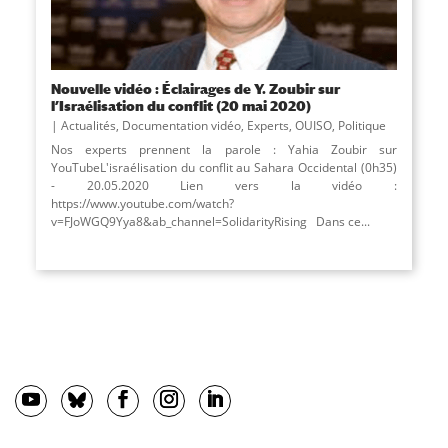
Nouvelle vidéo : Éclairages de Y. Zoubir sur
l’Israélisation du conflit (20 mai 2020)
Actualités
,
Documentation vidéo
,
Experts
,
OUISO
,
Politique
Nos experts prennent la parole : Yahia Zoubir sur
YouTubeL'israélisation du conflit au Sahara Occidental (0h35)
- 20.05.2020 Lien vers la vidéo :
https://www.youtube.com/watch?
v=FJoWGQ9Yya8&ab_channel=SolidarityRising Dans ce...